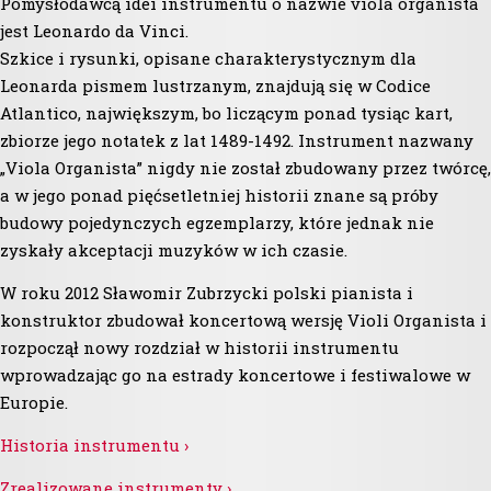
Pomysłodawcą idei instrumentu o nazwie viola organista
jest Leonardo da Vinci.
Szkice i rysunki, opisane charakterystycznym dla
Leonarda pismem lustrzanym, znajdują się w Codice
Atlantico, największym, bo liczącym ponad tysiąc kart,
zbiorze jego notatek z lat 1489-1492. Instrument nazwany
„Viola Organista” nigdy nie został zbudowany przez twórcę,
a w jego ponad pięćsetletniej historii znane są próby
budowy pojedynczych egzemplarzy, które jednak nie
zyskały akceptacji muzyków w ich czasie.
W roku 2012 Sławomir Zubrzycki polski pianista i
konstruktor zbudował koncertową wersję Violi Organista i
rozpoczął nowy rozdział w historii instrumentu
wprowadzając go na estrady koncertowe i festiwalowe w
Europie.
Historia instrumentu ›
Zrealizowane instrumenty ›