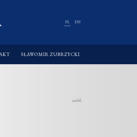
A
PL
EN
AKT
SŁAWOMIR ZUBRZYCKI